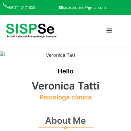
+39 011 5171853
sispsetorino@gmail.com
Hello
Veronica Tatti
Psicologa clinica
About Me