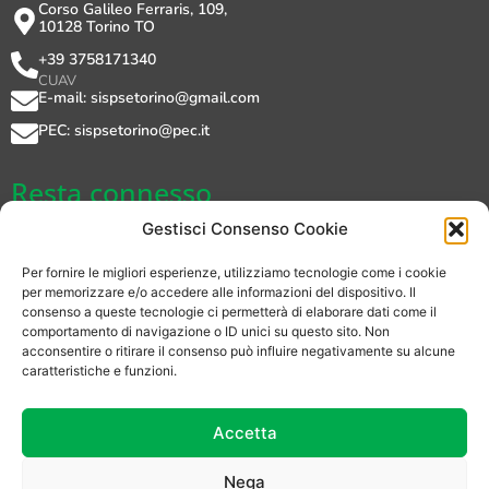
Corso Galileo Ferraris, 109,
10128 Torino TO
+39 3758171340
CUAV
E-mail: sispsetorino@gmail.com
PEC: sispsetorino@pec.it
Resta connesso
Gestisci Consenso Cookie
Per fornire le migliori esperienze, utilizziamo tecnologie come i cookie
per memorizzare e/o accedere alle informazioni del dispositivo. Il
consenso a queste tecnologie ci permetterà di elaborare dati come il
Privacy Policy
comportamento di navigazione o ID unici su questo sito. Non
acconsentire o ritirare il consenso può influire negativamente su alcune
Cookie Policy (UE)
caratteristiche e funzioni.
Login
Accetta
Account
Nega