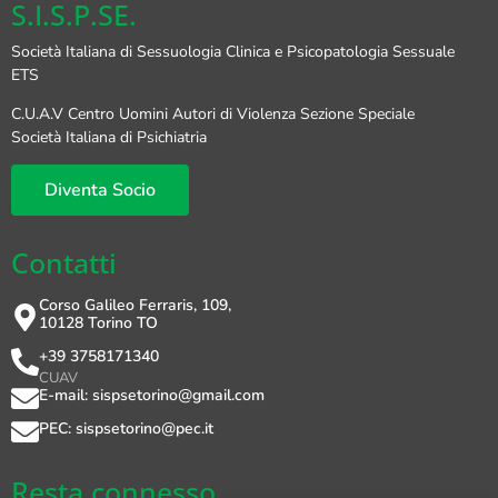
S.I.S.P.SE.
Società Italiana di Sessuologia Clinica e Psicopatologia Sessuale
ETS
C.U.A.V Centro Uomini Autori di Violenza Sezione Speciale
Società Italiana di Psichiatria
Diventa Socio
Contatti
Corso Galileo Ferraris, 109,
10128 Torino TO
+39 3758171340
CUAV
E-mail: sispsetorino@gmail.com
PEC: sispsetorino@pec.it
Resta connesso