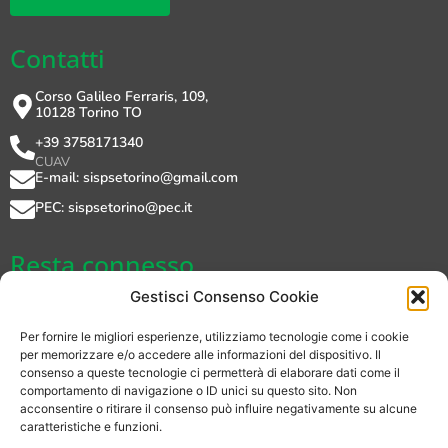
Contatti
Corso Galileo Ferraris, 109,
10128 Torino TO
+39 3758171340
CUAV
E-mail: sispsetorino@gmail.com
PEC: sispsetorino@pec.it
Resta connesso
Gestisci Consenso Cookie
Per fornire le migliori esperienze, utilizziamo tecnologie come i cookie
per memorizzare e/o accedere alle informazioni del dispositivo. Il
consenso a queste tecnologie ci permetterà di elaborare dati come il
Privacy Policy
comportamento di navigazione o ID unici su questo sito. Non
acconsentire o ritirare il consenso può influire negativamente su alcune
Cookie Policy (UE)
caratteristiche e funzioni.