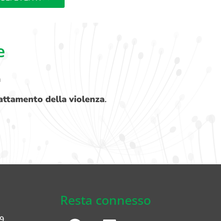
e
a
attamento della violenza
.
Resta connesso
9,