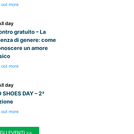
 out more
All day
ontro gratuito – La
lenza di genere: come
onoscere un amore
sico
 out more
All day
 SHOES DAY – 2ª
zione
 out more
GLI EVENTI >>