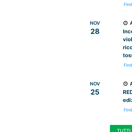
Find
NOV
28
Inc
vio
ric
tos
Find
NOV
25
RED
edi
Find
TUTTI 