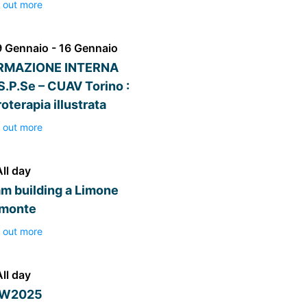
 out more
9 Gennaio - 16 Gennaio
RMAZIONE INTERNA
.S.P.Se – CUAV Torino :
roterapia illustrata
 out more
All day
m building a Limone
emonte
 out more
All day
W2025