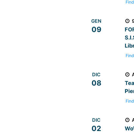
Find
GEN
09
FO
S.I
Lib
Find
DIC
08
Tea
Pi
Find
DIC
02
Wo