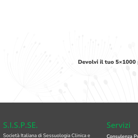
Devolvi il tuo 5×1000
S.I.S.P.SE.
Servizi
Società Italiana di Sessuologia Clinica e
Consulenza Ps