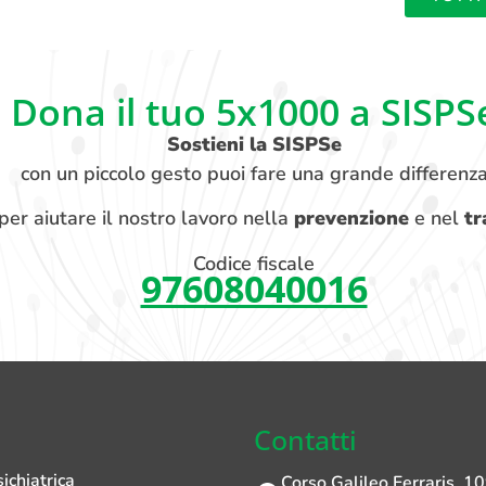
Dona il tuo 5x1000 a SISPS
Sostieni la SISPSe
con un piccolo gesto puoi fare una grande differenz
per aiutare il nostro lavoro nella
prevenzione
e nel
tr
Codice fiscale
97608040016
Contatti
ichiatrica
Corso Galileo Ferraris, 10