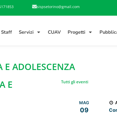
5171853
sispsetorino@gmail.com
Staff
Servizi
CUAV
Progetti
Pubblic
A E ADOLESCENZA
A E
Tutti gli eventi
MAG
09
Con