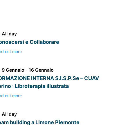
All day
onoscersi e Collaborare
nd out more
9 Gennaio - 16 Gennaio
ORMAZIONE INTERNA S.I.S.P.Se – CUAV
rino : Libroterapia illustrata
nd out more
All day
eam building a Limone Piemonte