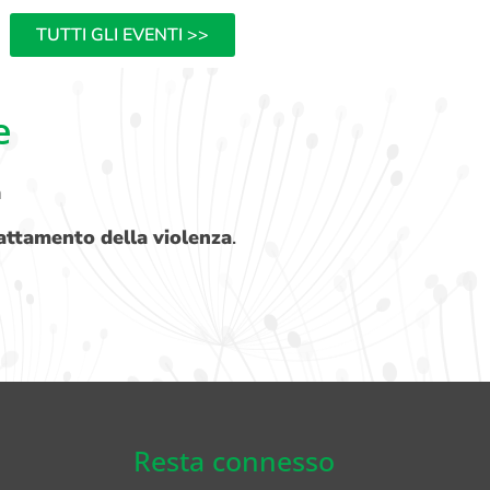
TUTTI GLI EVENTI >>
e
a
attamento della violenza
.
Resta connesso