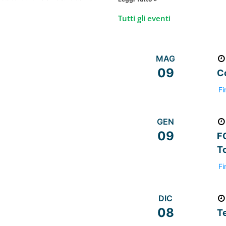
Tutti gli eventi
MAG
09
C
Fi
GEN
09
F
To
Fi
DIC
08
T