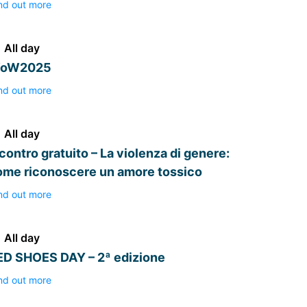
nd out more
All day
oW2025
nd out more
All day
contro gratuito – La violenza di genere:
ome riconoscere un amore tossico
nd out more
All day
ED SHOES DAY – 2ª edizione
nd out more