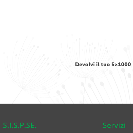
Devolvi il tuo 5×1000
S.I.S.P.SE.
Servizi