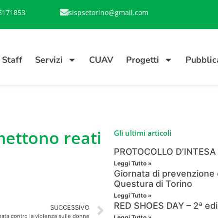
5171853
sispsetorino@gmail.com
Staff
Servizi
CUAV
Progetti
Pubblic
mettono reati
Gli ultimi articoli
PROTOCOLLO D’INTESA in 
Leggi Tutto »
Giornata di prevenzione c
Questura di Torino
Leggi Tutto »
RED SHOES DAY – 2ª edi
SUCCESSIVO
nata contro la violenza sulle donne
Leggi Tutto »