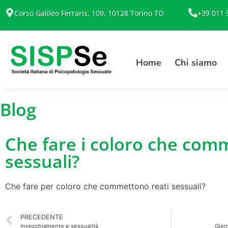
Corso Galileo Ferraris, 109, 10128 Torino TO
+39 011 
Home
Chi siamo
Blog
Che fare i coloro che com
sessuali?
Che fare per coloro che commettono reati sessuali?
PRECEDENTE
Invecchiamento e sessualità
Gior